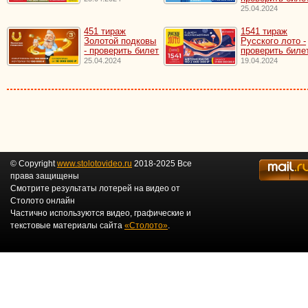
25.04.2024
451 тираж
1541 тираж
Золотой подковы
Русского лото -
- проверить билет
проверить биле
25.04.2024
19.04.2024
© Copyright
www.stolotovideo.ru
2018-2025 Все
права защищены
Смотрите результаты лотерей на видео от
Столото онлайн
Частично используются видео, графические и
текстовые материалы сайта
«Столото»
.