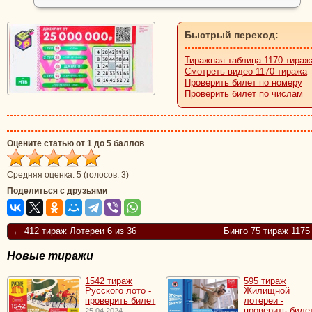
Быстрый переход:
Тиражная таблица 1170 тираж
Смотреть видео 1170 тиража
Проверить билет по номеру
Проверить билет по числам
Оцените статью от 1 до 5 баллов
Средняя оценка:
5
(голосов:
3
)
Поделиться с друзьями
←
412 тираж Лотереи 6 из 36
Бинго 75 тираж 1175
Новые тиражи
1542 тираж
595 тираж
Русского лото -
Жилищной
проверить билет
лотереи -
проверить биле
25.04.2024