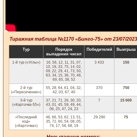
Тиражная таблица №1170 «Бинго-75» от 23/07/202
Тур
Порядок
Победителей
Выигрыш
выпадения чисел
1-й тур («Углы»)
16, 56, 12, 11, 31, 07,
3 433
150
10, 18, 33, 75, 14, 02,
09, 22, 29, 41, 73, 50,
63, 34, 15, 36, 70, 48,
69, 65, 38, 52
2-й тур
55, 28, 64, 61, 04, 32,
370
750
(«Пересечение»)
42, 03, 67, 40
3-й тур
37, 21, 71, 26, 30, 20,
7
15 000
(«Карточка-55»)
43, 01, 45, 59, 49, 44,
06, 25, 47, 24, 23
«Последний
46, 66, 53, 62, 13, 51,
29 290
75
ход»
35, 72, 60, 54, 08, 05,
(«Карточка»)
74, 17, 58, 68, 19
Невыпавшие номера: