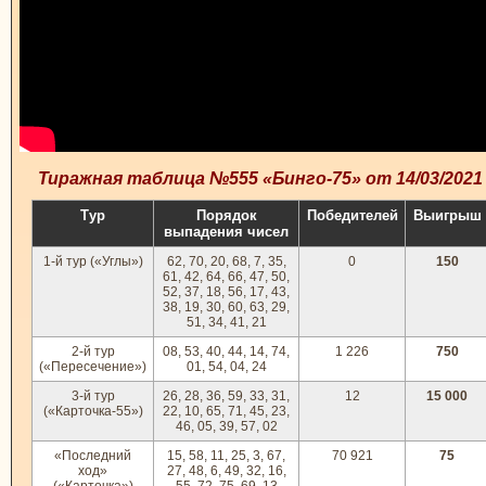
Тиражная таблица №555 «Бинго-75» от 14/03/2021
Тур
Порядок
Победителей
Выигрыш
выпадения чисел
1-й тур («Углы»)
62, 70, 20, 68, 7, 35,
0
150
61, 42, 64, 66, 47, 50,
52, 37, 18, 56, 17, 43,
38, 19, 30, 60, 63, 29,
51, 34, 41, 21
2-й тур
08, 53, 40, 44, 14, 74,
1 226
750
(«Пересечение»)
01, 54, 04, 24
3-й тур
26, 28, 36, 59, 33, 31,
12
15 000
(«Карточка-55»)
22, 10, 65, 71, 45, 23,
46, 05, 39, 57, 02
«Последний
15, 58, 11, 25, 3, 67,
70 921
75
ход»
27, 48, 6, 49, 32, 16,