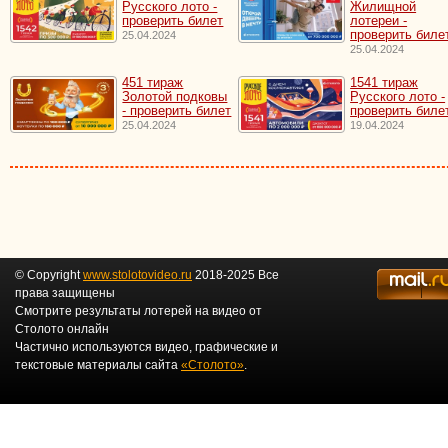
Русского лото -
Жилищной
проверить билет
лотереи -
проверить биле
25.04.2024
25.04.2024
451 тираж
1541 тираж
Золотой подковы
Русского лото -
- проверить билет
проверить биле
25.04.2024
19.04.2024
© Copyright
www.stolotovideo.ru
2018-2025 Все
права защищены
Смотрите результаты лотерей на видео от
Столото онлайн
Частично используются видео, графические и
текстовые материалы сайта
«Столото»
.