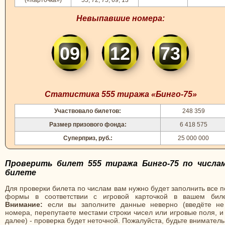
(«Карточка»)
55, 72, 75, 69, 13
Невыпавшие номера:
09
12
73
Статистика 555 тиража «Бинго-75»
Участвовало билетов:
248 359
Размер призового фонда:
6 418 575
Суперприз, руб.:
25 000 000
Проверить билет 555 тиража Бинго-75 по числа
билете
Для проверки билета по числам вам нужно будет заполнить все 
формы в соответствии с игровой карточкой в вашем биле
Внимание:
если вы заполните данные неверно (введёте не
номера, перепутаете местами строки чисел или игровые поля, и
далее) - проверка будет неточной. Пожалуйста, будьте вниматель