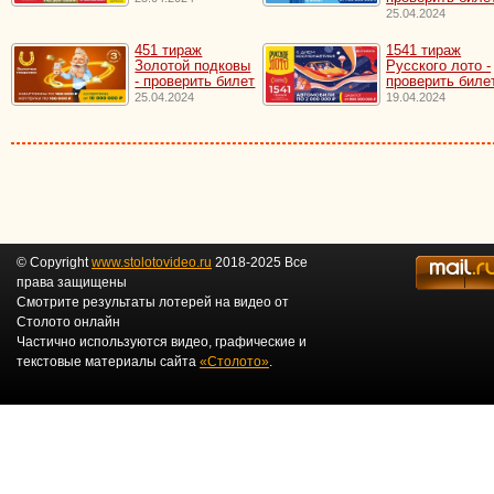
25.04.2024
451 тираж
1541 тираж
Золотой подковы
Русского лото -
- проверить билет
проверить биле
25.04.2024
19.04.2024
© Copyright
www.stolotovideo.ru
2018-2025 Все
права защищены
Смотрите результаты лотерей на видео от
Столото онлайн
Частично используются видео, графические и
текстовые материалы сайта
«Столото»
.