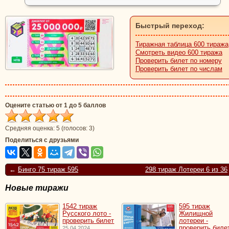
Быстрый переход:
Тиражная таблица 600 тиража
Смотреть видео 600 тиража
Проверить билет по номеру
Проверить билет по числам
Оцените статью от 1 до 5 баллов
Средняя оценка:
5
(голосов:
3
)
Поделиться с друзьями
←
Бинго 75 тираж 595
298 тираж Лотереи 6 из 36
Новые тиражи
1542 тираж
595 тираж
Русского лото -
Жилищной
проверить билет
лотереи -
проверить биле
25.04.2024