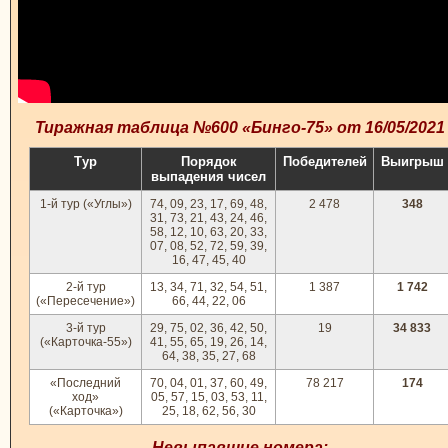
Тиражная таблица №600 «Бинго-75» от 16/05/2021
Тур
Порядок
Победителей
Выигрыш
выпадения чисел
1-й тур («Углы»)
74, 09, 23, 17, 69, 48,
2 478
348
31, 73, 21, 43, 24, 46,
58, 12, 10, 63, 20, 33,
07, 08, 52, 72, 59, 39,
16, 47, 45, 40
2-й тур
13, 34, 71, 32, 54, 51,
1 387
1 742
(«Пересечение»)
66, 44, 22, 06
3-й тур
29, 75, 02, 36, 42, 50,
19
34 833
(«Карточка-55»)
41, 55, 65, 19, 26, 14,
64, 38, 35, 27, 68
«Последний
70, 04, 01, 37, 60, 49,
78 217
174
ход»
05, 57, 15, 03, 53, 11,
(«Карточка»)
25, 18, 62, 56, 30
Невыпавшие номера: