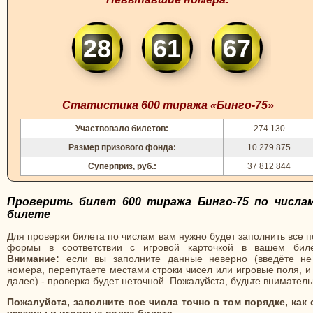
28
61
67
Статистика 600 тиража «Бинго-75»
Участвовало билетов:
274 130
Размер призового фонда:
10 279 875
Суперприз, руб.:
37 812 844
Проверить билет 600 тиража Бинго-75 по числа
билете
Для проверки билета по числам вам нужно будет заполнить все 
формы в соответствии с игровой карточкой в вашем биле
Внимание:
если вы заполните данные неверно (введёте не
номера, перепутаете местами строки чисел или игровые поля, и
далее) - проверка будет неточной. Пожалуйста, будьте вниматель
Пожалуйста, заполните все числа точно в том порядке, как 
указаны в игровых полях билета.