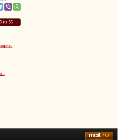
6 из 36
→
верить
ить