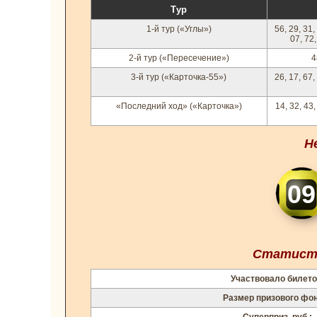
Тур
1-й тур («Углы»)
56, 29, 31,
07, 72,
2-й тур («Пересечение»)
4
3-й тур («Карточка-55»)
26, 17, 67,
«Последний ход» («Карточка»)
14, 32, 43,
Н
09
Статисти
Участвовало билето
Размер призового фо
Суперприз, руб.: