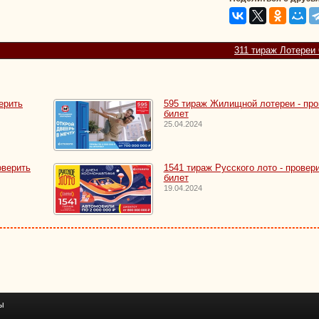
311 тираж Лотереи 
ерить
595 тираж Жилищной лотереи - про
билет
25.04.2024
оверить
1541 тираж Русского лото - провер
билет
19.04.2024
ы