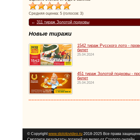
Средняя оценка:
5
(голосов:
3
)
←
311 тираж Золотой подковы
Новые тиражи
1542 тираж Русского лото - пров
билет
25.04.2024
451 тираж Золотой подковы - пр
билет
25.04.2024
© Copyright
www.stolotovideo.ru
2018-2025 Все права защищен
Смотрите результаты лотерей на видео от Столото онлайн