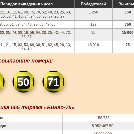
Порядок выпадения чисел
Победителей
Выигр
 22, 16, 12, 61, 49, 75, 70, 52, 40, 23, 25, 63,
1 256
150
 06, 68, 41, 10, 34, 24, 60, 30, 37, 20, 27
8, 55, 01, 58, 64, 46, 39, 66, 47, 65
123
750
 02, 05, 74, 08, 19, 59, 04, 38, 35, 42, 44, 73,
15
15 000
33, 57
 11, 21, 15, 03, 53, 69, 36, 51, 62, 45, 28, 13,
46 916
75
54, 18
евыпавшие номера:
50
71
ка 665 тиража «Бинго-75»
в:
158 733
нда:
5 952 487.50
25 000 000