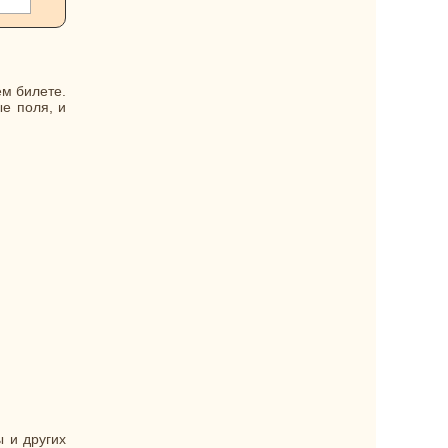
ем билете.
е поля, и
 и других