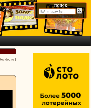
ПОИСК
otovideo.ru
]