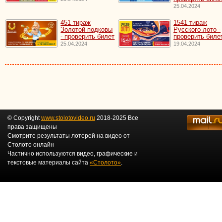
25.04.2024
451 тираж
1541 тираж
Золотой подковы
Русского лото -
- проверить билет
проверить биле
25.04.2024
19.04.2024
© Copyright
www.stolotovideo.ru
2018-2025 Все
права защищены
Смотрите результаты лотерей на видео от
Столото онлайн
Частично используются видео, графические и
текстовые материалы сайта
«Столото»
.