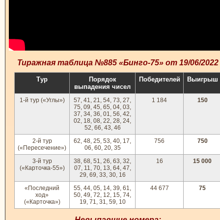
Тиражная таблица №885 «Бинго-75» от 19/06/2022
Тур
Порядок
Победителей
Выигрыш
выпадения чисел
1-й тур («Углы»)
57, 41, 21, 54, 73, 27,
1 184
150
75, 09, 45, 65, 04, 03,
37, 34, 36, 01, 56, 42,
02, 18, 08, 22, 28, 24,
52, 66, 43, 46
2-й тур
62, 48, 25, 53, 40, 17,
756
750
(«Пересечение»)
06, 60, 20, 35
3-й тур
38, 68, 51, 26, 63, 32,
16
15 000
(«Карточка-55»)
07, 11, 70, 13, 64, 47,
29, 69, 33, 30, 16
«Последний
55, 44, 05, 14, 39, 61,
44 677
75
ход»
50, 49, 72, 12, 15, 74,
(«Карточка»)
19, 71, 31, 59, 10
Невыпавшие номера: