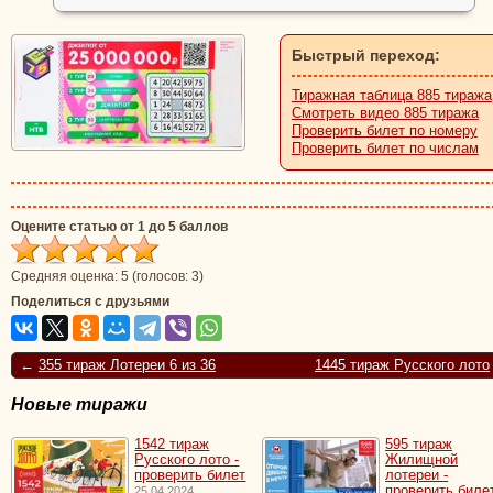
Быстрый переход:
Тиражная таблица 885 тиража
Смотреть видео 885 тиража
Проверить билет по номеру
Проверить билет по числам
Оцените статью от 1 до 5 баллов
Средняя оценка:
5
(голосов:
3
)
Поделиться с друзьями
←
355 тираж Лотереи 6 из 36
1445 тираж Русского лото
Новые тиражи
1542 тираж
595 тираж
Русского лото -
Жилищной
проверить билет
лотереи -
проверить биле
25.04.2024