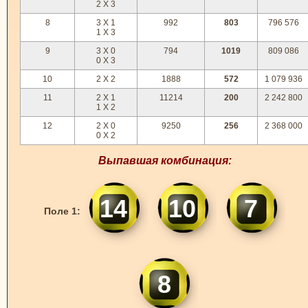
2 X 3
8
3 X 1
992
803
796 576
1 X 3
9
3 X 0
794
1019
809 086
0 X 3
10
2 X 2
1888
572
1 079 936
11
2 X 1
11214
200
2 242 800
1 X 2
12
2 X 0
9250
256
2 368 000
0 X 2
Выпавшая комбинация:
14
10
7
Поле 1:
8