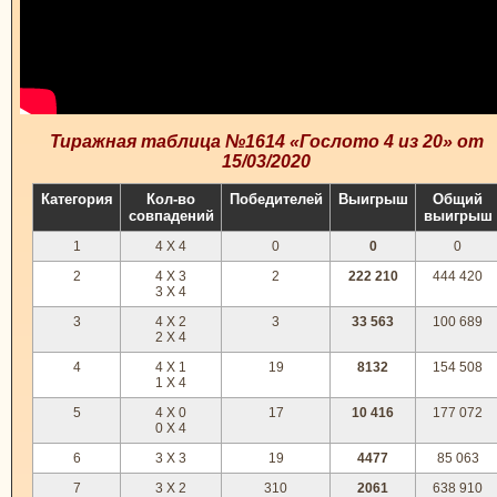
Тиражная таблица №1614 «Гослото 4 из 20» от
15/03/2020
Категория
Кол-во
Победителей
Выигрыш
Общий
совпадений
выигрыш
1
4 X 4
0
0
0
2
4 X 3
2
222 210
444 420
3 X 4
3
4 X 2
3
33 563
100 689
2 X 4
4
4 X 1
19
8132
154 508
1 X 4
5
4 X 0
17
10 416
177 072
0 X 4
6
3 X 3
19
4477
85 063
7
3 X 2
310
2061
638 910