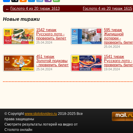
←
Гослото 4 из 20 тираж 1613
Гослото 4 из 20 тираж 1615
Новые тиражи
1542 тираж
595 тираж
Русского лото -
Жилищной
проверить билет
лотереи -
проверить биле
25.04.2024
25.04.2024
451 тираж
1541 тираж
Золотой подковы
Русского лото -
- проверить билет
проверить биле
25.04.2024
19.04.2024
© Copyright
www.stolotovideo.ru
2018-2025 Все
права защищены
Смотрите результаты лотерей на видео от
Столото онлайн