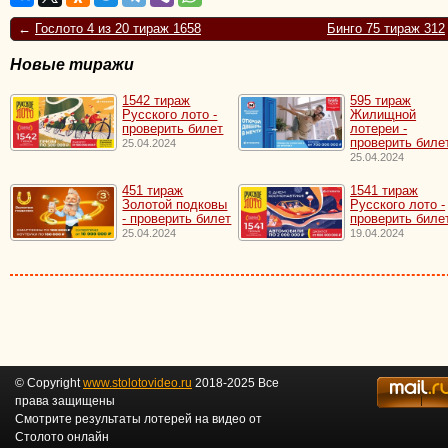
←
Гослото 4 из 20 тираж 1658
Бинго 75 тираж 312
Новые тиражи
1542 тираж
595 тираж
Русского лото -
Жилищной
проверить билет
лотереи -
проверить биле
25.04.2024
25.04.2024
451 тираж
1541 тираж
Золотой подковы
Русского лото -
- проверить билет
проверить биле
25.04.2024
19.04.2024
© Copyright
www.stolotovideo.ru
2018-2025 Все
права защищены
Смотрите результаты лотерей на видео от
Столото онлайн