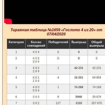
Тиражная таблица №1659 «Гослото 4 из 20» от
07/04/2020
Категория
Кол-во
Победителей
Выигрыш
Общий
совпадений
выигрыш
1
4 X 4
0
0
0
2
4 X 3
0
0
0
3 X 4
3
4 X 2
1
42 231
42 231
2 X 4
4
4 X 1
4
16 201
64 804
1 X 4
5
4 X 0
1
74 268
74 268
0 X 4
6
3 X 3
6
5946
35 676
7
3 X 2
127
2110
267 970