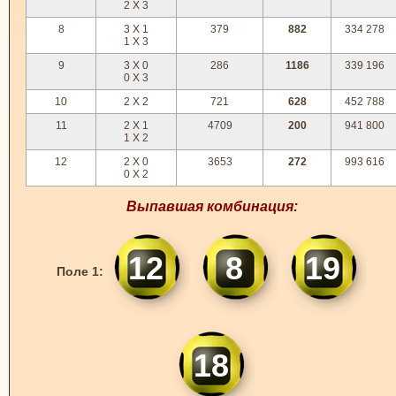
2 X 3
8
3 X 1
379
882
334 278
1 X 3
9
3 X 0
286
1186
339 196
0 X 3
10
2 X 2
721
628
452 788
11
2 X 1
4709
200
941 800
1 X 2
12
2 X 0
3653
272
993 616
0 X 2
Выпавшая комбинация:
12
8
19
Поле 1:
18