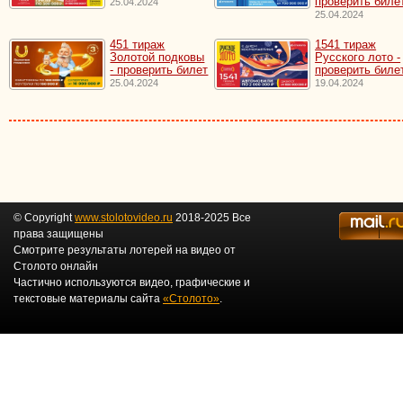
проверить биле
25.04.2024
25.04.2024
451 тираж
1541 тираж
Золотой подковы
Русского лото -
- проверить билет
проверить биле
25.04.2024
19.04.2024
© Copyright
www.stolotovideo.ru
2018-2025 Все
права защищены
Смотрите результаты лотерей на видео от
Столото онлайн
Частично используются видео, графические и
текстовые материалы сайта
«Столото»
.