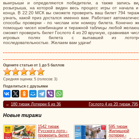
выигрыши и определяются победители, а также запись ви
розыгрыша, на которой виден весь процесс игры от начала и
конца. В 22:20 МСК вы сможете проверить ваш билет 794 тираж
узнать, какой приз достался именно вам. Работают автоматиче
способы проверки - по числам или номеру билета. Конечно же
помощью чисел комбинации и тиражной таблицы любой желаю
сможет проверить билет Гослото 4 из 20 вручную, сравнивая чис
игровых полях билета с выпавшей из лототр
последовательностью. Желаем вам удачи!
Оцените статью от 1 до 5 баллов
Средняя оценка:
5
(голосов:
3
)
Поделиться с друзьями
←
180 тираж Лотереи 6 из 36
Гослото 4 из 20 тираж 795
Новые тиражи
1542 тираж
595 тираж
Русского лото -
Жилищной
проверить билет
лотереи -