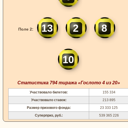
13
2
8
Поле 2:
10
Статистика 794 тиража «Гослото 4 из 20»
Участвовало билетов:
155 334
Участвовало ставок:
213 895
Размер призового фонда:
23 333 125
Суперприз, руб.:
539 365 226