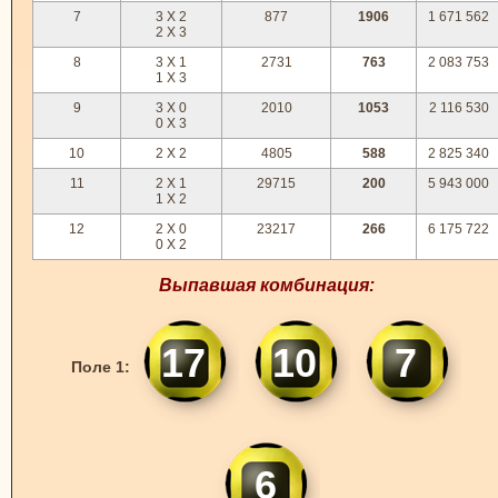
7
3 X 2
877
1906
1 671 562
2 X 3
8
3 X 1
2731
763
2 083 753
1 X 3
9
3 X 0
2010
1053
2 116 530
0 X 3
10
2 X 2
4805
588
2 825 340
11
2 X 1
29715
200
5 943 000
1 X 2
12
2 X 0
23217
266
6 175 722
0 X 2
Выпавшая комбинация:
17
10
7
Поле 1:
6