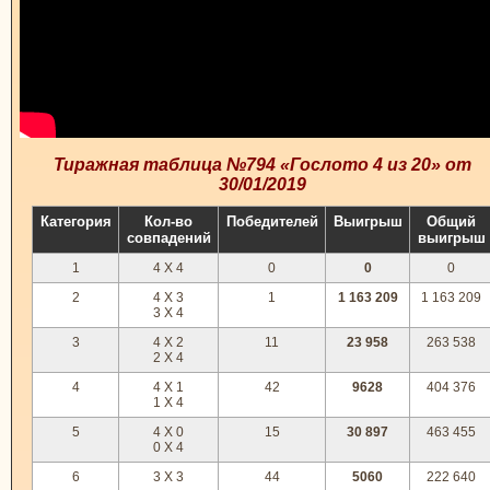
Тиражная таблица №794 «Гослото 4 из 20» от
30/01/2019
Категория
Кол-во
Победителей
Выигрыш
Общий
совпадений
выигрыш
1
4 X 4
0
0
0
2
4 X 3
1
1 163 209
1 163 209
3 X 4
3
4 X 2
11
23 958
263 538
2 X 4
4
4 X 1
42
9628
404 376
1 X 4
5
4 X 0
15
30 897
463 455
0 X 4
6
3 X 3
44
5060
222 640