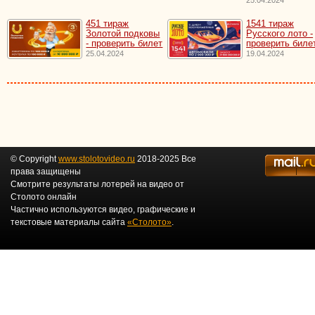
451 тираж
1541 тираж
Золотой подковы
Русского лото -
- проверить билет
проверить биле
25.04.2024
19.04.2024
© Copyright
www.stolotovideo.ru
2018-2025 Все
права защищены
Смотрите результаты лотерей на видео от
Столото онлайн
Частично используются видео, графические и
текстовые материалы сайта
«Столото»
.