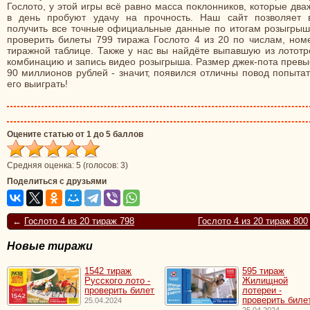
Гослото, у этой игры всё равно масса поклонников, которые дв
в день пробуют удачу на прочность. Наш сайт позволяет 
получить все точные официальные данные по итогам розыгрыш
проверить билеты 799 тиража Гослото 4 из 20 по числам, номе
тиражной таблице. Также у нас вы найдёте выпавшую из лототр
комбинацию и запись видео розыгрыша. Размер джек-пота превы
90 миллионов рублей - значит, появился отличны повод попыта
его выиграть!
Оцените статью от 1 до 5 баллов
Средняя оценка:
5
(голосов:
3
)
Поделиться с друзьями
←
Гослото 4 из 20 тираж 798
Гослото 4 из 20 тираж 800
Новые тиражи
1542 тираж
595 тираж
Русского лото -
Жилищной
проверить билет
лотереи -
проверить биле
25.04.2024
25.04.2024