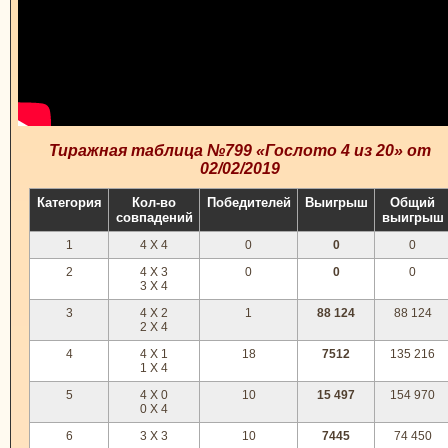
Тиражная таблица №799 «Гослото 4 из 20» от
02/02/2019
Категория
Кол-во
Победителей
Выигрыш
Общий
совпадений
выигрыш
1
4 X 4
0
0
0
2
4 X 3
0
0
0
3 X 4
3
4 X 2
1
88 124
88 124
2 X 4
4
4 X 1
18
7512
135 216
1 X 4
5
4 X 0
10
15 497
154 970
0 X 4
6
3 X 3
10
7445
74 450