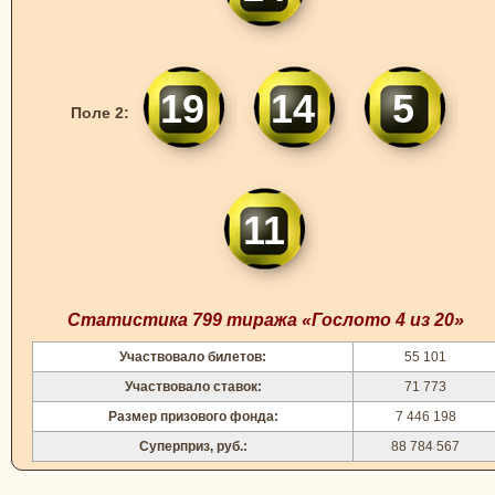
19
14
5
Поле 2:
11
Статистика 799 тиража «Гослото 4 из 20»
Участвовало билетов:
55 101
Участвовало ставок:
71 773
Размер призового фонда:
7 446 198
Суперприз, руб.:
88 784 567