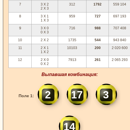
7
3 X 2
312
1792
559 104
2 X 3
8
3 X 1
959
727
697 193
1 X 3
9
3 X 0
716
988
707 408
0 X 3
10
2 X 2
1735
544
943 840
11
2 X 1
10103
200
2 020 600
1 X 2
12
2 X 0
7913
261
2 065 293
0 X 2
Выпавшая комбинация:
2
17
3
Поле 1:
14