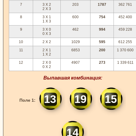
7
3 X 2
203
1787
362 761
2 X 3
8
3 X 1
600
754
452 400
1 X 3
9
3 X 0
462
994
459 228
0 X 3
10
2 X 2
1029
595
612 255
11
2 X 1
6853
200
1 370 600
1 X 2
12
2 X 0
4907
273
1 339 611
0 X 2
Выпавшая комбинация:
13
19
15
Поле 1:
14