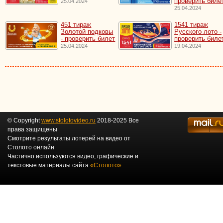
проверить биле
25.04.2024
25.04.2024
451 тираж
1541 тираж
Золотой подковы
Русского лото -
- проверить билет
проверить биле
25.04.2024
19.04.2024
© Copyright
www.stolotovideo.ru
2018-2025 Все
права защищены
Смотрите результаты лотерей на видео от
Столото онлайн
Частично используются видео, графические и
текстовые материалы сайта
«Столото»
.