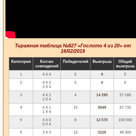
Тиражная таблица №827 «Гослото 4 из 20» от
16/02/2019
Категория
Кол-во
Победителей
Выигрыш
Общий
совпадений
выигрыш
1
4 X 4
0
0
0
2
4 X 3
0
0
0
3 X 4
3
4 X 2
4
14 295
57 180
2 X 4
4
4 X 1
15
5849
87 735
1 X 4
5
4 X 0
8
12 570
100 560
0 X 4
6
3 X 3
15
3220
48 300