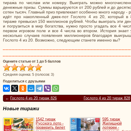
тиража по числам или номеру. Выиграть можно многочислен
денежные призы. Суммы варьируются от 200 рублей и до десятк
сотен тысяч. Главный приз привлекает особенно много народу - 
идёт про накопленный джек-пот Гослото 4 из 20, который в 
тираже превысил 150 миллионов рублей. Чтобы выиграть эти де
и погрузиться в мир богатства, нужно просто угадать все 4 чис
первом игровом поле и все 4 числа во втором. История знает 
несколько случаев появления миллионеров благодаря выигрыш
Гослото 4 из 20. Возможно, следующим станете именно вы?
Оцените статью от 1 до 5 баллов
Средняя оценка:
5
(голосов:
3
)
Поделиться с друзьями
←
Гослото 4 из 20 тираж 826
Гослото 4 из 20 тираж 828
Новые тиражи
1542 тираж
595 тираж
Русского лото -
Жилищной
проверить билет
лотереи -