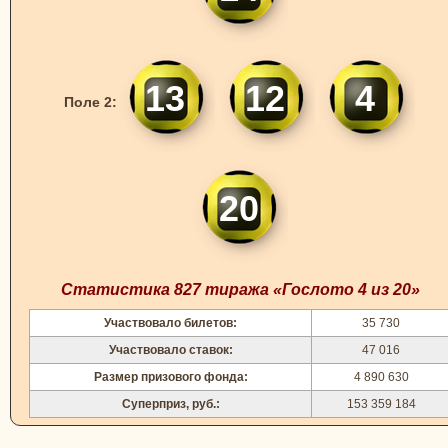
13
12
4
Поле 2:
20
Статистика 827 тиража «Гослото 4 из 20»
Участвовало билетов:
35 730
Участвовало ставок:
47 016
Размер призового фонда:
4 890 630
Суперприз, руб.:
153 359 184