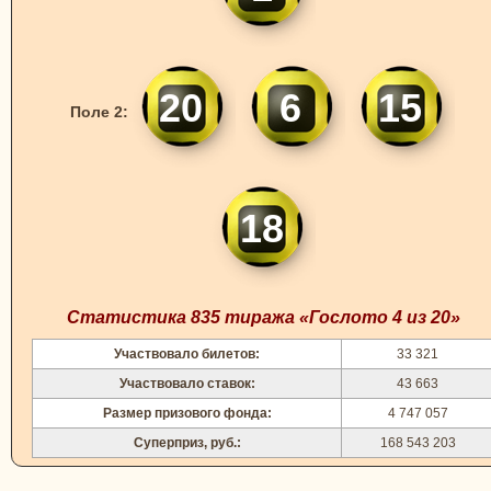
20
6
15
Поле 2:
18
Статистика 835 тиража «Гослото 4 из 20»
Участвовало билетов:
33 321
Участвовало ставок:
43 663
Размер призового фонда:
4 747 057
Суперприз, руб.:
168 543 203