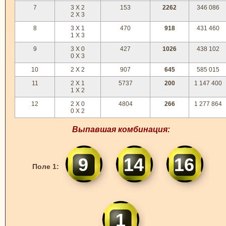
7
3 X 2
153
2262
346 086
2 X 3
8
3 X 1
470
918
431 460
1 X 3
9
3 X 0
427
1026
438 102
0 X 3
10
2 X 2
907
645
585 015
11
2 X 1
5737
200
1 147 400
1 X 2
12
2 X 0
4804
266
1 277 864
0 X 2
Выпавшая комбинация:
9
14
16
Поле 1:
1