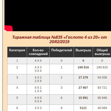
Тиражная таблица №835 «Гослото 4 из 20» от
20/02/2019
Категория
Кол-во
Победителей
Выигрыш
Общий
совпадений
выигрыш
1
4 X 4
0
0
0
2
4 X 3
1
240 816
240 816
3 X 4
3
4 X 2
2
27 279
54 558
2 X 4
4
4 X 1
3
27 907
83 721
1 X 4
5
4 X 0
6
15 991
95 946
0 X 4
6
3 X 3
9
5121
46 089