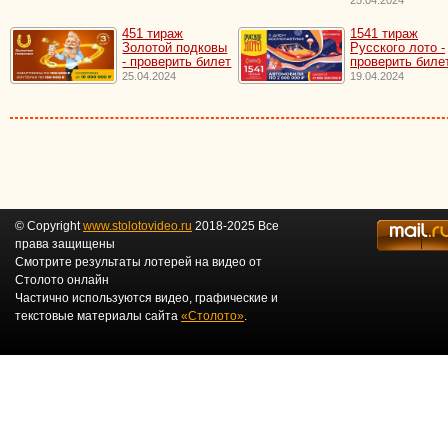
451 тираж
1541 тираж
Золотой подковы
Русского лото -
- проверить билет
проверить биле
25.04.2024
19.04.2024
© Copyright
www.stolotovideo.ru
2018-2025 Все
права защищены
Смотрите результаты лотерей на видео от
Столото онлайн
Частично используются видео, графические и
текстовые материалы сайта
«Столото»
.