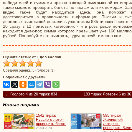
победителей и суммами призов в каждой выигрышной категории
также сможете проверить билеты по числам или их номерам. За
видео также будет находиться здесь, она поможет 
удостовериться в правильности информации. Тысячи и тыс
денежных выигрышей достались участникам 835 тиража Гослото 
20 сразу в 12 призовых категориях - и в розыгрыше по-прежн
находится джек-пот, сумма которого превышает уже 160 миллио
рублей. Попробуйте его выиграть, вдруг повезёт именно вам!
Оцените статью от 1 до 5 баллов
Средняя оценка:
5
(голосов:
3
)
Поделиться с друзьями
←
Гослото 4 из 20 тираж 834
183 тираж Лотереи 6 из 36
Новые тиражи
1542 тираж
595 тираж
Русского лото -
Жилищной
проверить билет
лотереи -
проверить биле
25.04.2024
25.04.2024