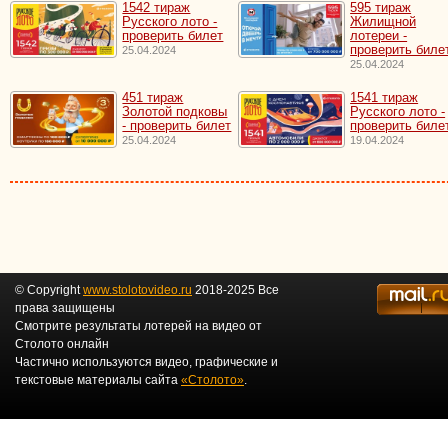
1542 тираж
595 тираж
Русского лото -
Жилищной
проверить билет
лотереи -
проверить биле
25.04.2024
25.04.2024
451 тираж
1541 тираж
Золотой подковы
Русского лото -
- проверить билет
проверить биле
25.04.2024
19.04.2024
© Copyright
www.stolotovideo.ru
2018-2025 Все
права защищены
Смотрите результаты лотерей на видео от
Столото онлайн
Частично используются видео, графические и
текстовые материалы сайта
«Столото»
.