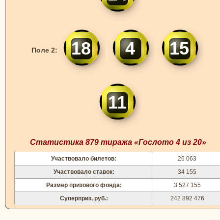
18
4
15
Поле 2:
11
Статистика 879 тиража «Гослото 4 из 20»
Участвовало билетов:
26 063
Участвовало ставок:
34 155
Размер призового фонда:
3 527 155
Суперприз, руб.:
242 892 476