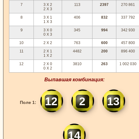
7
3 X 2
113
2397
270 861
2 X 3
8
3 X 1
406
832
337 792
1 X 3
9
3 X 0
345
994
342 930
0 X 3
10
2 X 2
763
600
457 800
11
2 X 1
4482
200
896 400
1 X 2
12
2 X 0
3810
263
1 002 030
0 X 2
Выпавшая комбинация:
12
2
13
Поле 1:
14