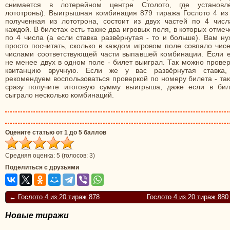
снимается в лотерейном центре Столото, где установл
лототроны). Выигрышная комбинация 879 тиража Гослото 4 из 
полученная из лототрона, состоит из двух частей по 4 числ
каждой. В билетах есть также два игровых поля, в которых отме
по 4 числа (а если ставка развёрнутая - то и больше). Вам н
просто посчитать, сколько в каждом игровом поле совпало чис
числами соответствующей части выпавшей комбинации. Если е
не менее двух в одном поле - билет выиграл. Так можно прове
квитанцию вручную. Если же у вас развёрнутая ставка,
рекомендуем воспользоваться проверкой по номеру билета - та
сразу получите итоговую сумму выигрыша, даже если в бил
сыграло несколько комбинаций.
Оцените статью от 1 до 5 баллов
Средняя оценка:
5
(голосов:
3
)
Поделиться с друзьями
←
Гослото 4 из 20 тираж 878
Гослото 4 из 20 тираж 880
Новые тиражи