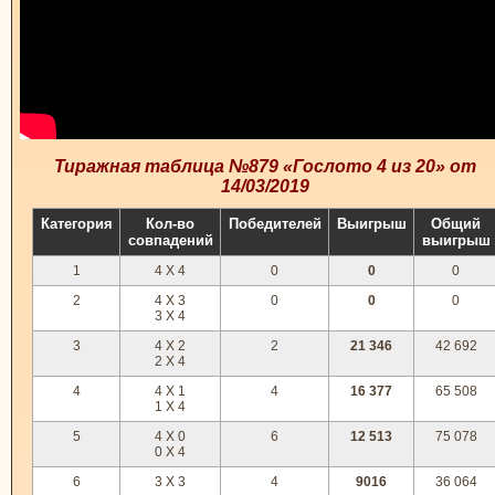
Тиражная таблица №879 «Гослото 4 из 20» от
14/03/2019
Категория
Кол-во
Победителей
Выигрыш
Общий
совпадений
выигрыш
1
4 X 4
0
0
0
2
4 X 3
0
0
0
3 X 4
3
4 X 2
2
21 346
42 692
2 X 4
4
4 X 1
4
16 377
65 508
1 X 4
5
4 X 0
6
12 513
75 078
0 X 4
6
3 X 3
4
9016
36 064