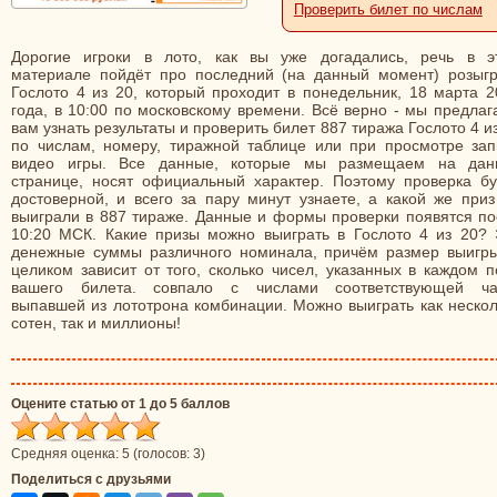
Проверить билет по числам
Дорогие игроки в лото, как вы уже догадались, речь в э
материале пойдёт про последний (на данный момент) розыг
Гослото 4 из 20, который проходит в понедельник, 18 марта 2
года, в 10:00 по московскому времени. Всё верно - мы предла
вам узнать результаты и проверить билет 887 тиража Гослото 4 и
по числам, номеру, тиражной таблице или при просмотре зап
видео игры. Все данные, которые мы размещаем на дан
странице, носят официальный характер. Поэтому проверка бу
достоверной, и всего за пару минут узнаете, а какой же приз
выиграли в 887 тираже. Данные и формы проверки появятся по
10:20 МСК. Какие призы можно выиграть в Гослото 4 из 20? 
денежные суммы различного номинала, причём размер выигр
целиком зависит от того, сколько чисел, указанных в каждом 
вашего билета. совпало с числами соответствующей ча
выпавшей из лототрона комбинации. Можно выиграть как нескол
сотен, так и миллионы!
Оцените статью от 1 до 5 баллов
Средняя оценка:
5
(голосов:
3
)
Поделиться с друзьями