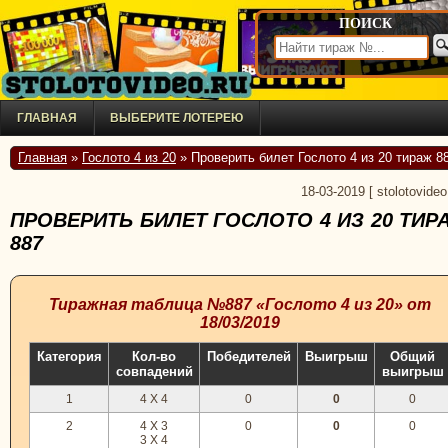
ПОИСК
ГЛАВНАЯ
ВЫБЕРИТЕ ЛОТЕРЕЮ
Главная
»
Гослото 4 из 20
» Проверить билет Гослото 4 из 20 тираж 8
18-03-2019
[
stolotovideo
ПРОВЕРИТЬ БИЛЕТ ГОСЛОТО 4 ИЗ 20 ТИР
887
Тиражная таблица №887 «Гослото 4 из 20» от
18/03/2019
Категория
Кол-во
Победителей
Выигрыш
Общий
совпадений
выигрыш
1
4 X 4
0
0
0
2
4 X 3
0
0
0
3 X 4