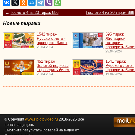
←
Гослото 4 из 20 тираж 886
Гослото 4 из 20 тираж 888
Новые тиражи
1542 тираж
595 тираж
Русского лото -
Жилищной
проверить билет
лотереи -
проверить биле
25.04.2024
25.04.2024
451 тираж
1541 тираж
Золотой подковы
Русского лото -
- проверить билет
проверить биле
25.04.2024
19.04.2024
© Copyright
www.stolotovideo.ru
2018-2025 Все
права защищены
Смотрите результаты лотерей на видео от