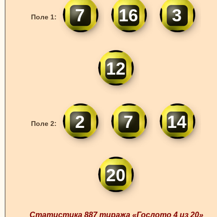
7
16
3
Поле 1:
12
2
7
14
Поле 2:
20
Статистика 887 тиража «Гослото 4 из 20»