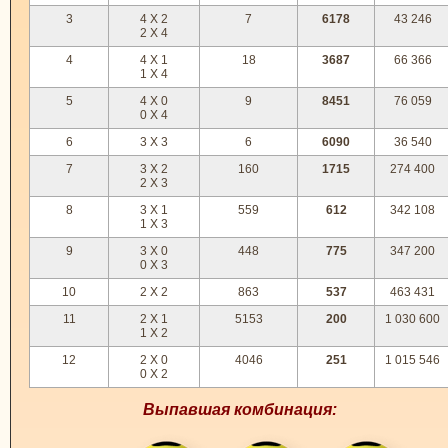
3
4 X 2
7
6178
43 246
2 X 4
4
4 X 1
18
3687
66 366
1 X 4
5
4 X 0
9
8451
76 059
0 X 4
6
3 X 3
6
6090
36 540
7
3 X 2
160
1715
274 400
2 X 3
8
3 X 1
559
612
342 108
1 X 3
9
3 X 0
448
775
347 200
0 X 3
10
2 X 2
863
537
463 431
11
2 X 1
5153
200
1 030 600
1 X 2
12
2 X 0
4046
251
1 015 546
0 X 2
Выпавшая комбинация: