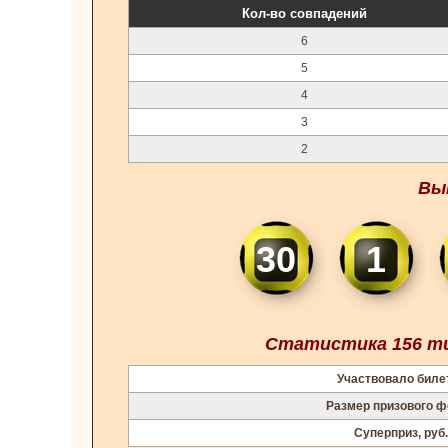
Кол-во совпадений
6
5
4
3
2
Вы
30
1
Статистика 156 ти
Участвовало биле
Размер призового ф
Суперприз, руб.