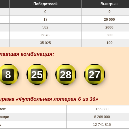
Победителей
Выигрыш
0
0
13
20 000
582
2000
6878
300
35 025
100
павшая комбинация:
8
25
28
27
ража «Футбольная лотерея 6 из 36»
тов:
165 380
онда:
8 269 000
:
12 741 816