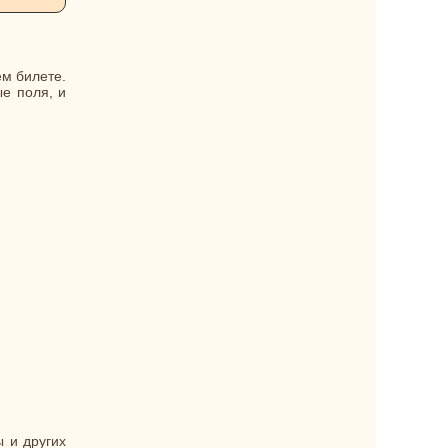
ем билете.
е поля, и
 и других