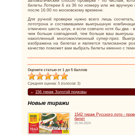
автоматический способ проверки - по числам, кот
билеты Лотереи 6 из 36 по номеру или же вручную 
после 16:00 по московскому времени.
Для ручной проверки нужно всего лишь сосчитать,
лототрона и составившими выигрышную комбинацию
отмечено шесть штук, и если совпало хотя бы два -
чем больше совпадений, тем больше ваш выигрыш. 
накопленный многомиллионный супер-приз. Выигр
изображена на билетах и является талисманом роз
качество поможет вам выбрать билеты именно с теми
Оцените статью от 1 до 5 баллов
Средняя оценка:
5
(голосов:
3
)
←
156 тираж Золотой подковы
Новые тиражи
1542 тираж Русского лото - пров
билет
25.04.2024