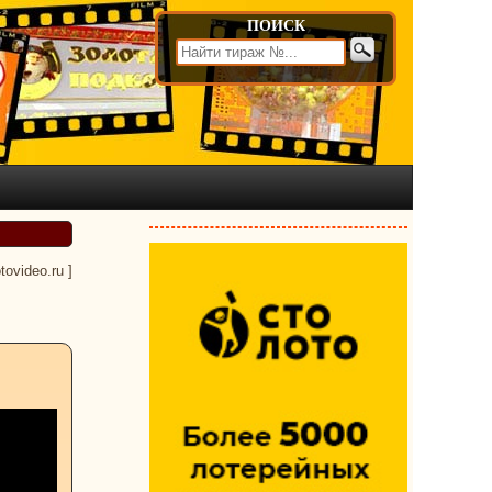
ПОИСК
otovideo.ru
]