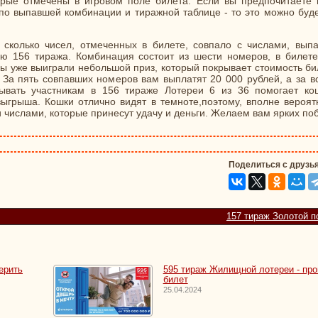
орые отмечены в игровом поле билета. Если вы предпочитаете 
по выпавшей комбинации и тиражной таблице - то это можно буде
 сколько чисел, отмеченных в билете, совпало с числами, вып
 156 тиража. Комбинация состоит из шести номеров, в билете
 вы уже выиграли небольшой приз, который покрывает стоимость би
За пять совпавших номеров вам выплатят 20 000 рублей, а за вс
ывать участникам в 156 тираже Лотереи 6 из 36 помогает ко
ыгрыша. Кошки отлично видят в темноте,поэтому, вполне вероятн
 числами, которые принесут удачу и деньги. Желаем вам ярких по
Поделиться с друзь
157 тираж Золотой 
ерить
595 тираж Жилищной лотереи - про
билет
25.04.2024