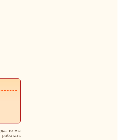
ода. то мы
т работать