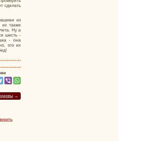
проверять
т сделать
авшими из
 их также
лета. Ну а
е шесть -
шка - она
о, это их
бед!
ями
подковы
→
верить