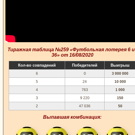
Тиражная таблица №259 «Футбольная лотерея 6 и
36» от 16/08/2020
Кол-во совпадений
Победителей
Выигрыш
6
0
3 000 000
5
24
10 000
4
763
1 000
3
9 220
150
2
47 036
50
Выпавшая комбинация: