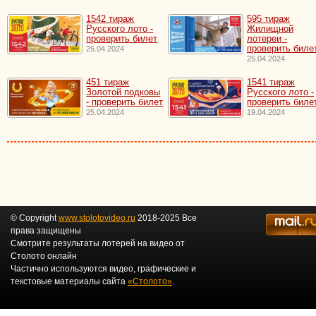
1542 тираж
595 тираж
Русского лото -
Жилищной
проверить билет
лотереи -
проверить биле
25.04.2024
25.04.2024
451 тираж
1541 тираж
Золотой подковы
Русского лото -
- проверить билет
проверить биле
25.04.2024
19.04.2024
© Copyright
www.stolotovideo.ru
2018-2025 Все
права защищены
Смотрите результаты лотерей на видео от
Столото онлайн
Частично используются видео, графические и
текстовые материалы сайта
«Столото»
.