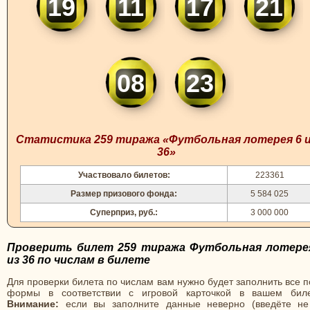
19
11
17
21
08
23
Статистика 259 тиража «Футбольная лотерея 6 
36»
Участвовало билетов:
223361
Размер призового фонда:
5 584 025
Суперприз, руб.:
3 000 000
Проверить билет 259 тиража Футбольная лотере
из 36 по числам в билете
Для проверки билета по числам вам нужно будет заполнить все 
формы в соответствии с игровой карточкой в вашем биле
Внимание:
если вы заполните данные неверно (введёте не