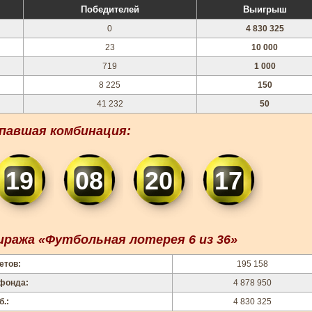
Победителей
Выигрыш
0
4 830 325
23
10 000
719
1 000
8 225
150
41 232
50
павшая комбинация:
19
08
20
17
ража «Футбольная лотерея 6 из 36»
етов:
195 158
 фонда:
4 878 950
б.:
4 830 325