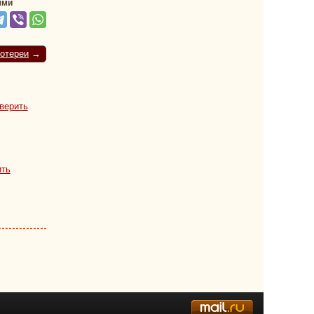
ями
отереи
→
верить
ить