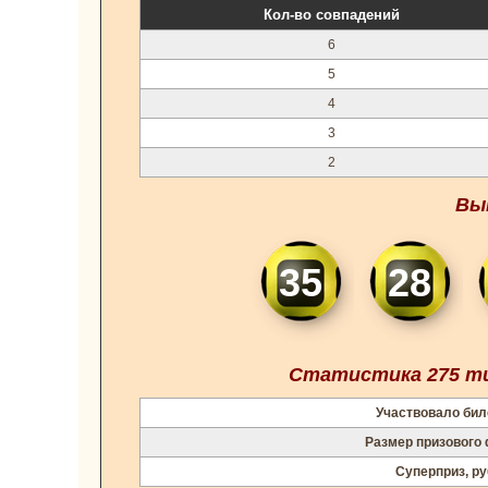
Кол-во совпадений
6
5
4
3
2
Вы
35
28
Статистика 275 ти
Участвовало бил
Размер призового
Суперприз, ру