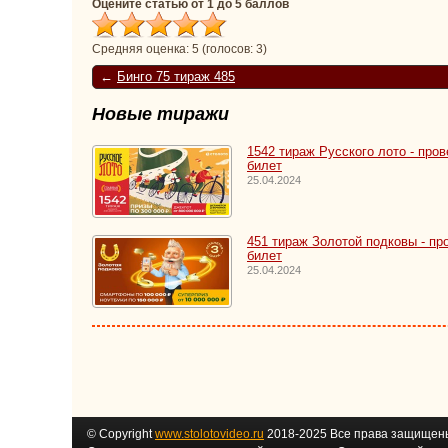
Оцените статью от 1 до 5 баллов
Средняя оценка:
5
(голосов:
3
)
←
Бинго 75 тираж 485
Новые тиражи
1542 тираж Русского лото - пров
билет
25.04.2024
451 тираж Золотой подковы - пр
билет
25.04.2024
© Copyright
www.stolotovideo.ru
2018-2025 Все права защищен