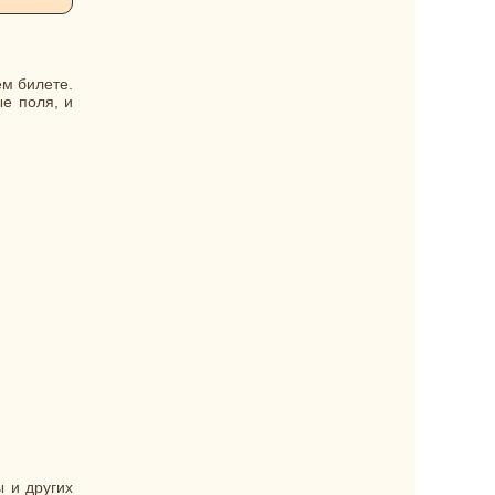
ем билете.
е поля, и
 и других