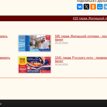
Поделиться с друзь
419 тираж Жилищной л
ерить
595 тираж Жилищной лотереи - про
билет
25.04.2024
оверить
1541 тираж Русского лото - провер
билет
19.04.2024
ы