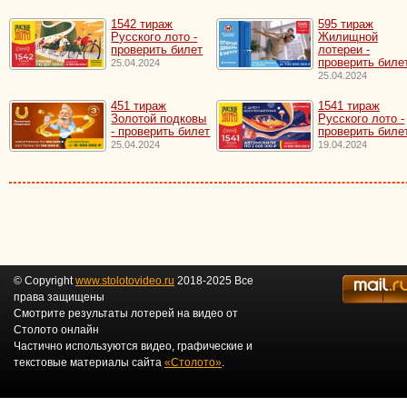
1542 тираж
595 тираж
Русского лото -
Жилищной
проверить билет
лотереи -
проверить биле
25.04.2024
25.04.2024
451 тираж
1541 тираж
Золотой подковы
Русского лото -
- проверить билет
проверить биле
25.04.2024
19.04.2024
© Copyright
www.stolotovideo.ru
2018-2025 Все
права защищены
Смотрите результаты лотерей на видео от
Столото онлайн
Частично используются видео, графические и
текстовые материалы сайта
«Столото»
.