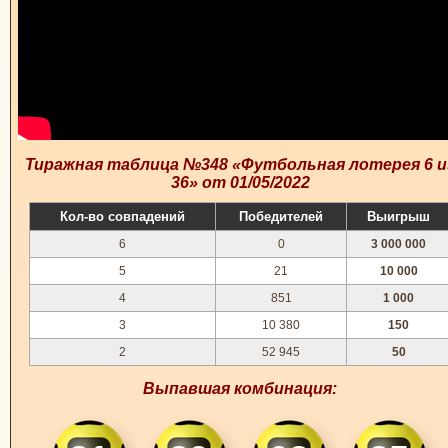
Тиражная таблица №348 «Футбольная лотерея 6 и
36» от 01/05/2022
Кол-во совпадений
Победителей
Выигрыш
6
0
3 000 000
5
21
10 000
4
851
1 000
3
10 380
150
2
52 945
50
Выпавшая комбинация: