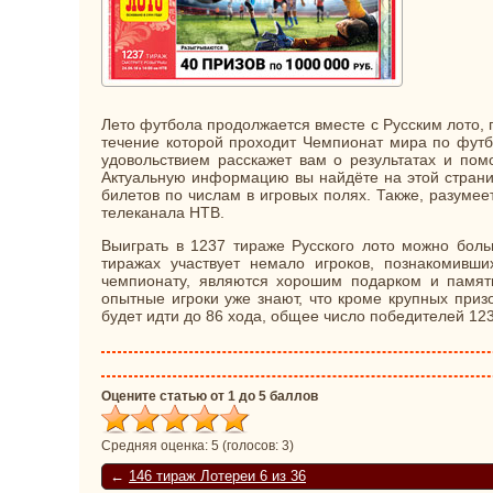
Лето футбола продолжается вместе с Русским лото, 
течение которой проходит Чемпионат мира по футб
удовольствием расскажет вам о результатах и пом
Актуальную информацию вы найдёте на этой страниц
билетов по числам в игровых полях. Также, разумее
телеканала НТВ.
Выиграть в 1237 тираже Русского лото можно бо
тиражах участвует немало игроков, познакомивш
чемпионату, являются хорошим подарком и памят
опытные игроки уже знают, что кроме крупных при
будет идти до 86 хода, общее число победителей 123
Оцените статью от 1 до 5 баллов
Средняя оценка:
5
(голосов:
3
)
←
146 тираж Лотереи 6 из 36