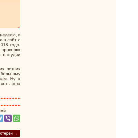
 неделю, в
аш сайт с
018 года.
и проверка
я в студии
тих летних
тбольному
кам. Ну а
хоть игра
ями
отереи
→