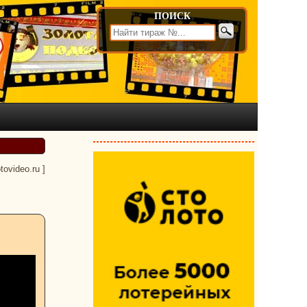
ПОИСК
otovideo.ru
]