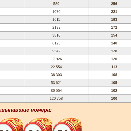
589
256
1070
221
1611
193
2193
172
3810
154
6123
140
9542
128
17 926
120
22 554
113
38 303
108
53 621
105
80 554
102
120 758
100
евыпавшие номера: