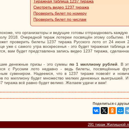
Тиражная таблица 1237 тиража
Смотреть видео 1237 тиража
Проверить билет по номеру
Проверить билет по числам
похоже, что организаторы и ведущие готовы отпраздновать каждую
олу 2018. Очередной тираж лотереи посвящён этому событию. Н
ожет проверить билеты 1237 тиража Русского лото от 24 июня 2
е уже с самого утра воскресенья - это будет тиражная таблица 
тся, вам будет представлена запись видео 1237 тиража, сделанна
льшие денежные призы - это суммы
по 1 миллиону рублей
. В э
ихся с Русским лото недавно - ведь билеты, посвящённые фу
ным сувениром. Надеемся, что в 1237 тираже повезёт и нович
зов по миллиону будет множество мелких денежных выигрышей. И 
7 тиража всё равно будет велико. Желаем удачи и вам!
Поделиться с друзь
291 тираж Жилищной л