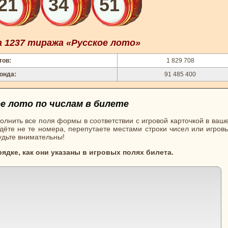
21
34
51
1237 тиража «Русское лото»
тов:
1 829 708
онда:
91 485 400
е лото по числам в билете
олнить все поля формы в соответствии с игровой карточкой в ваш
ёте не те номера, перепутаете местами строки чисел или игровы
будьте внимательны!
рядке, как они указаны в игровых полях билета.