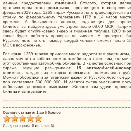
данные предоставлены компанией Столото, которая являе
организатором этого розыгрыша, проходящего в воскресенье
февраля 2019 года. 1269 тираж Русского лото транслируется на
страну по федеральному телеканалу НТВ в 14 часов местн
времени. А большинство данных, подходящих для прове
билетов, вы найдёте здесь уже утром после 08:00 МСК. Наприм
здесь будет опубликовано видео и тиражная таблица 1269 тира
также будет работать проверка по числам. А проверить би
Русского лото по его номеру каждый человек сможет после 16
МСК в воскресенье.
Розыгрыш 1269 тиража принесёт много радости тем участникам,
давно мечтает о собственном автомобиле, а также тем, кто меч
этот собственный автомобиль обновить. В качестве основных пр
тиража ведущие разыгрывают
15 автомобилей-инома
стоимость каждого из которых превышает полмиллиона рубл
Можно побороться и за гигантский джек-пот Русского лото - он до
пор составляет 500 000 000. И десятки тысяч участников полу
небольшие денежные выигрыши. Желаем вам удачи, проверя
билеты и выигрывайте!
Оцените статью от 1 до 5 баллов
Средняя оценка:
5
(голосов:
3
)