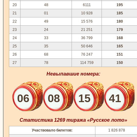
20
48
6111
195
21
01
10 928
185
22
49
15 576
180
23
24
21 251
179
24
33
36 799
168
25
35
50 646
165
26
68
76 247
151
27
78
114 759
150
Невыпавшие номера:
06
08
15
41
Статистика 1269 тиража «Русское лото»
Участвовало билетов:
1 826 878