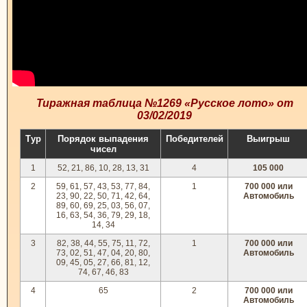
Тиражная таблица №1269 «Русское лото» от
03/02/2019
Тур
Порядок выпадения
Победителей
Выигрыш
чисел
1
52, 21, 86, 10, 28, 13, 31
4
105 000
2
59, 61, 57, 43, 53, 77, 84,
1
700 000 или
23, 90, 22, 50, 71, 42, 64,
Автомобиль
89, 60, 69, 25, 03, 56, 07,
16, 63, 54, 36, 79, 29, 18,
14, 34
3
82, 38, 44, 55, 75, 11, 72,
1
700 000 или
73, 02, 51, 47, 04, 20, 80,
Автомобиль
09, 45, 05, 27, 66, 81, 12,
74, 67, 46, 83
4
65
2
700 000 или
Автомобиль