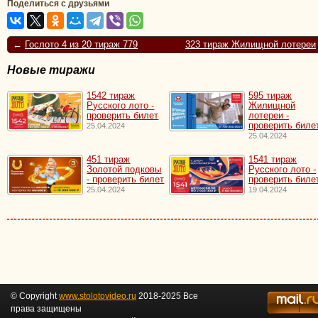
Поделиться с друзьями
←
Гослото 4 из 20 тираж 779
323 тираж Жилищной лотереи
Новые тиражи
1542 тираж
595 тираж
Русского лото -
Жилищной
проверить билет
лотереи -
проверить биле
25.04.2024
25.04.2024
451 тираж
1541 тираж
Золотой подковы
Русского лото -
- проверить билет
проверить биле
25.04.2024
19.04.2024
© Copyright
www.stolotovideo.ru
2018-2025 Все
права защищены