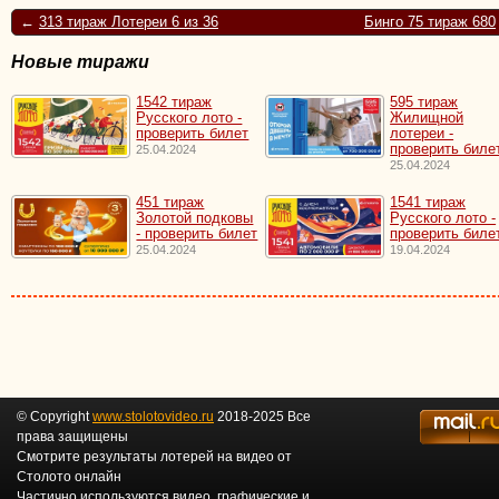
←
313 тираж Лотереи 6 из 36
Бинго 75 тираж 680
Новые тиражи
1542 тираж
595 тираж
Русского лото -
Жилищной
проверить билет
лотереи -
проверить биле
25.04.2024
25.04.2024
451 тираж
1541 тираж
Золотой подковы
Русского лото -
- проверить билет
проверить биле
25.04.2024
19.04.2024
© Copyright
www.stolotovideo.ru
2018-2025 Все
права защищены
Смотрите результаты лотерей на видео от
Столото онлайн
Частично используются видео, графические и