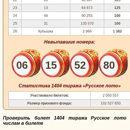
22
89
40 987
125
23
13
64 973
125
24
48
90 255
100
25
31
135 570
100
26
Кубышка
2 966
1 382
Невыпавшие номера:
06
15
52
80
Статистика 1404 тиража «Русское лото»
Участвовало билетов:
2 050 557
Размер призового фонда:
102 527 850
Проверить билет 1404 тиража Русское лото
числам в билете