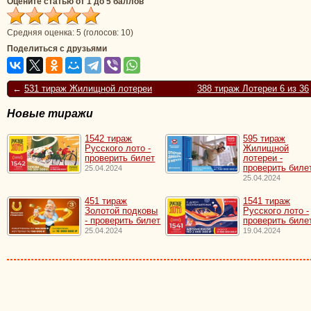
Оцените статью от 1 до 5 баллов
Средняя оценка:
5
(голосов:
10
)
Поделиться с друзьями
←
531 тираж Жилищной лотереи
388 тираж Лотереи 6 из 36
Новые тиражи
1542 тираж
595 тираж
Русского лото -
Жилищной
проверить билет
лотереи -
проверить биле
25.04.2024
25.04.2024
451 тираж
1541 тираж
Золотой подковы
Русского лото -
- проверить билет
проверить биле
25.04.2024
19.04.2024