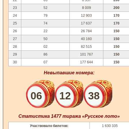
22
03
6 357
200
23
52
8 009
200
24
79
12 903
170
25
74
17 637
170
26
22
26 784
150
27
50
40 160
150
28
02
82 515
150
29
86
101 767
150
30
07
177 644
150
Невыпавшие номера:
06
12
38
Статистика 1477 тиража «Русское лото»
Участвовало билетов:
1 630 335