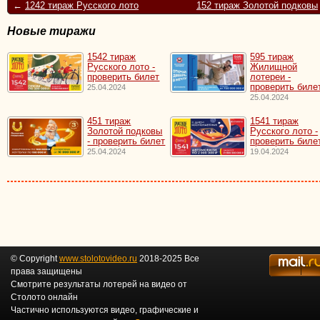
←
1242 тираж Русского лото
152 тираж Золотой подковы
Новые тиражи
1542 тираж
595 тираж
Русского лото -
Жилищной
проверить билет
лотереи -
проверить биле
25.04.2024
25.04.2024
451 тираж
1541 тираж
Золотой подковы
Русского лото -
- проверить билет
проверить биле
25.04.2024
19.04.2024
© Copyright
www.stolotovideo.ru
2018-2025 Все
права защищены
Смотрите результаты лотерей на видео от
Столото онлайн
Частично используются видео, графические и