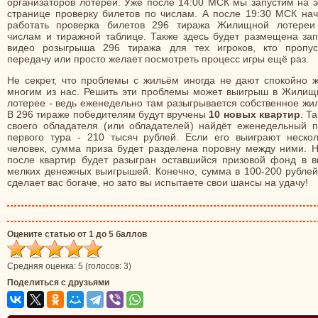
организаторов лотереи. Уже после 14:00 МСК мы запустим на э
странице проверку билетов по числам. А после 19:30 МСК нач
работать проверка билетов 296 тиража Жилищной лотереи
числам и тиражной таблице. Также здесь будет размещена зап
видео розыгрыша 296 тиража для тех игроков, кто пропус
передачу или просто желает посмотреть процесс игры ещё раз.
Не секрет, что проблемы с жильём иногда не дают спокойно ж
многим из нас. Решить эти проблемы может выигрыш в Жилищ
лотерее - ведь еженедельно там разыгрывается собственное жи
В 296 тираже победителям будут вручены
10 новых квартир
. Т
своего обладателя (или обладателей) найдёт еженедельный п
первого тура - 210 тысяч рублей. Если его выиграют нескол
человек, сумма приза будет разделена поровну между ними. Н
после квартир будет разыгран оставшийся призовой фонд в в
мелких денежных выигрышей. Конечно, сумма в 100-200 рублей
сделает вас богаче, но зато вы испытаете свои шансы на удачу!
Оцените статью от 1 до 5 баллов
Средняя оценка:
5
(голосов:
3
)
Поделиться с друзьями