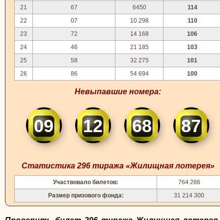
21
67
6450
114
22
07
10 298
110
23
72
14 168
106
24
46
21 185
103
25
58
32 275
101
26
86
54 694
100
Невыпавшие номера:
09
12
68
87
Статистика 296 тиража «Жилищная лотерея»
Участвовало билетов:
764 286
Размер призового фонда:
31 214 300