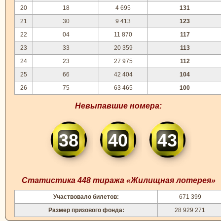
20
18
4 695
131
21
30
9 413
123
22
04
11 870
117
23
33
20 359
113
24
23
27 975
112
25
66
42 404
104
26
75
63 465
100
Невыпавшие номера:
38
40
43
Статистика 448 тиража «Жилищная лотерея»
Участвовало билетов:
671 399
Размер призового фонда:
28 929 271