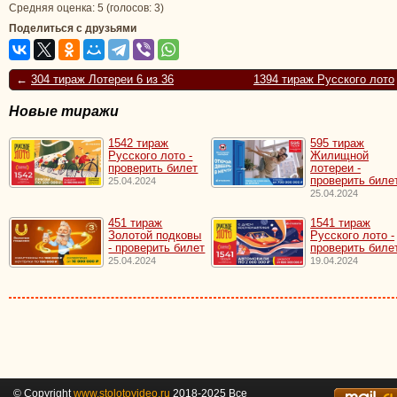
Средняя оценка:
5
(голосов:
3
)
Поделиться с друзьями
←
304 тираж Лотереи 6 из 36
1394 тираж Русского лото
Новые тиражи
1542 тираж
595 тираж
Русского лото -
Жилищной
проверить билет
лотереи -
проверить биле
25.04.2024
25.04.2024
451 тираж
1541 тираж
Золотой подковы
Русского лото -
- проверить билет
проверить биле
25.04.2024
19.04.2024
© Copyright
www.stolotovideo.ru
2018-2025 Все