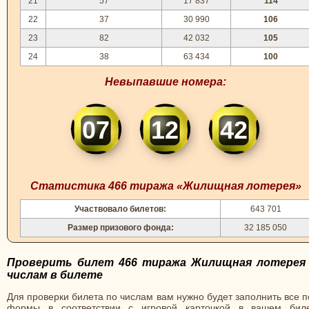
21
57
17 837
114
22
37
30 990
106
23
82
42 032
105
24
38
63 434
100
Невыпавшие номера:
07
12
42
Статистика 466 тиража «Жилищная лотерея»
Участвовало билетов:
643 701
Размер призового фонда:
32 185 050
Проверить билет 466 тиража Жилищная лотерея
числам в билете
Для проверки билета по числам вам нужно будет заполнить все 
формы в соответствии с игровой карточкой в вашем биле