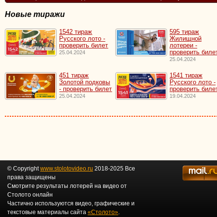
Новые тиражи
1542 тираж
595 тираж
Русского лото -
Жилищной
проверить билет
лотереи -
проверить биле
25.04.2024
25.04.2024
451 тираж
1541 тираж
Золотой подковы
Русского лото -
- проверить билет
проверить биле
25.04.2024
19.04.2024
© Copyright
www.stolotovideo.ru
2018-2025 Все
права защищены
Смотрите результаты лотерей на видео от
Столото онлайн
Частично используются видео, графические и
текстовые материалы сайта
«Столото»
.