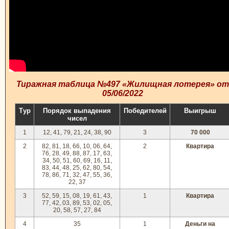
Тиражная таблица №497 «Жилищная лотерея» от
05/06/2022
Тур
Порядок выпадения
Победителей
Выигрыш
чисел
1
12, 41, 79, 21, 24, 38, 90
3
70 000
2
82, 81, 18, 66, 10, 06, 64,
2
Квартира
76, 28, 49, 88, 87, 17, 63,
34, 50, 51, 60, 69, 16, 11,
83, 44, 48, 25, 62, 80, 54,
78, 86, 71, 32, 47, 55, 36,
22, 37
3
52, 59, 15, 08, 19, 61, 43,
1
Квартира
77, 42, 03, 89, 53, 02, 05,
20, 58, 57, 27, 84
4
35
1
Деньги на