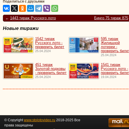
Поделиться с друзьями
←
1443 тираж Русского лото
Бинго 75 тираж 875
Новые тиражи
1542 тираж
595 тираж
Русского лото -
Жилищной
проверить билет
лотереи -
проверить биле
25.04.2024
25.04.2024
451 тираж
1541 тираж
Золотой подковы
Русского лото -
- проверить билет
проверить биле
25.04.2024
19.04.2024
© Copyright
www.stolotovideo.ru
2018-2025 Все
права защищены