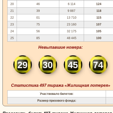
20
46
6 114
124
21
39
9 887
118
22
01
13 710
115
23
75
23 160
107
24
56
32 175
105
25
85
48 445
100
Невыпавшие номера:
29
30
45
74
Статистика 497 тиража «Жилищная лотерея»
Участвовало билетов:
Размер призового фонда: