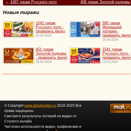
←
1497 тираж Русского лото
406 тираж Золотой подковы
Новые тиражи
1542 тираж
595 тираж
Русского лото -
Жилищной
проверить билет
лотереи -
проверить биле
25.04.2024
25.04.2024
451 тираж
1541 тираж
Золотой подковы
Русского лото -
- проверить билет
проверить биле
25.04.2024
19.04.2024
© Copyright
www.stolotovideo.ru
2018-2025 Все
права защищены
Смотрите результаты лотерей на видео от
Столото онлайн
Частично используются видео, графические и