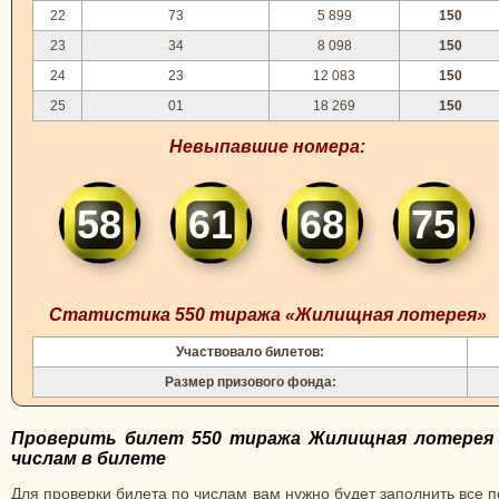
22
73
5 899
150
23
34
8 098
150
24
23
12 083
150
25
01
18 269
150
Невыпавшие номера:
58
61
68
75
Статистика 550 тиража «Жилищная лотерея»
Участвовало билетов:
Размер призового фонда:
Проверить билет 550 тиража Жилищная лотерея
числам в билете
Для проверки билета по числам вам нужно будет заполнить все 