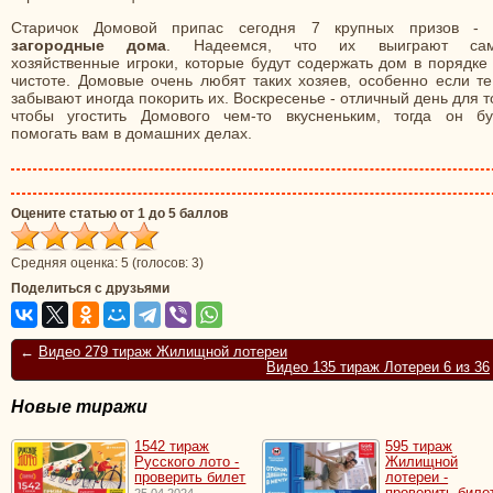
Старичок Домовой припас сегодня 7 крупных призов - 
загородные дома
. Надеемся, что их выиграют са
хозяйственные игроки, которые будут содержать дом в порядке
чистоте. Домовые очень любят таких хозяев, особенно если те
забывают иногда покорить их. Воскресенье - отличный день для т
чтобы угостить Домового чем-то вкусненьким, тогда он бу
помогать вам в домашних делах.
Оцените статью от 1 до 5 баллов
Средняя оценка:
5
(голосов:
3
)
Поделиться с друзьями
←
Видео 279 тираж Жилищной лотереи
Видео 135 тираж Лотереи 6 из 36
Новые тиражи
1542 тираж
595 тираж
Русского лото -
Жилищной
проверить билет
лотереи -
проверить биле
25.04.2024