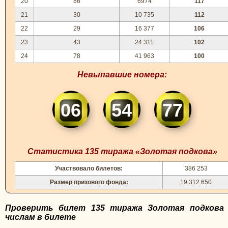
20
86
6974
117
21
30
10 735
112
22
29
16 377
106
23
43
24 311
102
24
78
41 963
100
Невыпавшие номера:
06
54
77
Статистика 135 тиража «Золотая подкова»
Участвовало билетов:
386 253
Размер призового фонда:
19 312 650
Проверить билет 135 тиража Золотая подкова
числам в билете