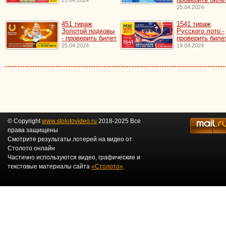
25.04.2024
451 тираж
1541 тираж
Золотой подковы
Русского лото -
- проверить билет
проверить биле
25.04.2024
19.04.2024
© Copyright
www.stolotovideo.ru
2018-2025 Все
права защищены
Смотрите результаты лотерей на видео от
Столото онлайн
Частично используются видео, графические и
текстовые материалы сайта
«Столото»
.