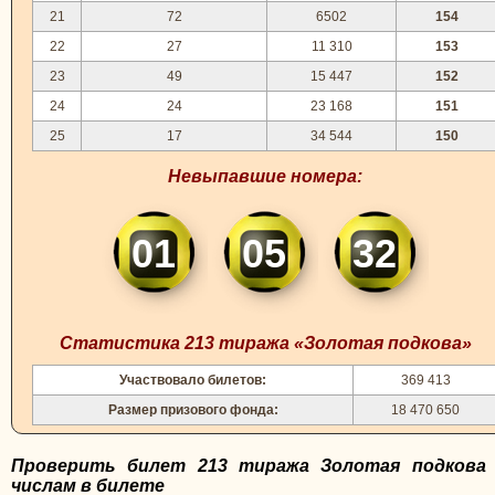
21
72
6502
154
22
27
11 310
153
23
49
15 447
152
24
24
23 168
151
25
17
34 544
150
Невыпавшие номера:
01
05
32
Статистика 213 тиража «Золотая подкова»
Участвовало билетов:
369 413
Размер призового фонда:
18 470 650
Проверить билет 213 тиража Золотая подкова
числам в билете