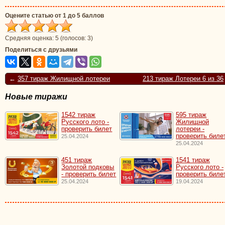
Оцените статью от 1 до 5 баллов
Средняя оценка:
5
(голосов:
3
)
Поделиться с друзьями
←
357 тираж Жилищной лотереи
213 тираж Лотереи 6 из 36
Новые тиражи
1542 тираж
595 тираж
Русского лото -
Жилищной
проверить билет
лотереи -
проверить биле
25.04.2024
25.04.2024
451 тираж
1541 тираж
Золотой подковы
Русского лото -
- проверить билет
проверить биле
25.04.2024
19.04.2024