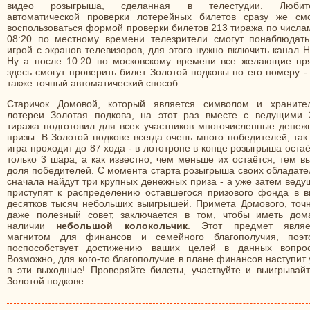
видео розыгрыша, сделанная в телестудии. Любит
автоматической проверки лотерейных билетов сразу же смо
воспользоваться формой проверки билетов 213 тиража по числа
08:20 по местному времени телезрители смогут понаблюдать
игрой с экранов телевизоров, для этого нужно включить канал 
Ну а после 10:20 по московскому времени все желающие пр
здесь смогут проверить билет Золотой подковы по его номеру -
также точный автоматический способ.
Старичок Домовой, который является символом и храните
лотереи Золотая подкова, на этот раз вместе с ведущими 
тиража подготовил для всех участников многочисленные денеж
призы. В Золотой подкове всегда очень много победителей, так
игра проходит до 87 хода - в лототроне в конце розыгрыша оста
только 3 шара, а как известно, чем меньше их остаётся, тем 
доля победителей. С момента старта розыгрыша своих обладате
сначала найдут три крупных денежных приза - а уже затем вед
приступят к распределению оставшегося призового фонда в в
десятков тысяч небольших выигрышей. Примета Домового, точн
даже полезный совет, заключается в том, чтобы иметь дом
наличии
небольшой колокольчик
. Этот предмет являе
магнитом для финансов и семейного благополучия, поэт
поспособствует достижению ваших целей в данных вопрос
Возможно, для кого-то благополучие в плане финансов наступит
в эти выходные! Проверяйте билеты, участвуйте и выигрывайт
Золотой подкове.