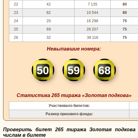
22
42
7 135
80
23
82
10 544
80
24
20
16 298
75
25
69
28 207
75
26
32
38 116
75
Невыпавшие номера:
50
59
68
Статистика 265 тиража «Золотая подкова»
Участвовало билетов:
Размер призового фонда:
Проверить билет 265 тиража Золотая подкова
числам в билете