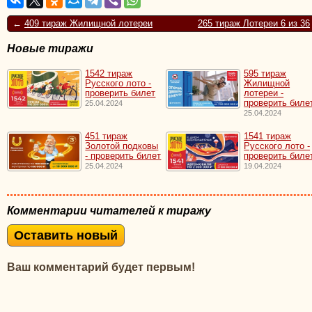
←
409 тираж Жилищной лотереи
265 тираж Лотереи 6 из 36
Новые тиражи
1542 тираж
595 тираж
Русского лото -
Жилищной
проверить билет
лотереи -
проверить биле
25.04.2024
25.04.2024
451 тираж
1541 тираж
Золотой подковы
Русского лото -
- проверить билет
проверить биле
25.04.2024
19.04.2024
Комментарии читателей к тиражу
Оставить новый
Ваш комментарий будет первым!