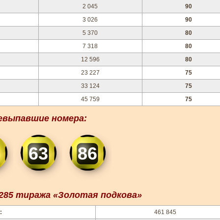
2 045
90
3 026
90
5 370
80
7 318
80
12 596
80
23 227
75
33 124
75
45 759
75
евыпавшие номера:
63
86
85 тиража «Золотая подкова»
:
461 845