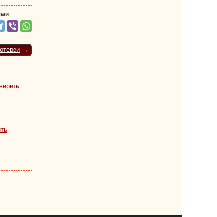
ями
отереи
→
верить
ить