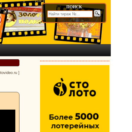
ПОИСК
otovideo.ru
]