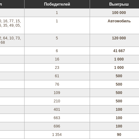
л
Победителей
Выигрыш
1
100 000
0, 16, 77, 15,
1
Автомобиль
6, 35, 49, 05,
2, 64, 10, 73,
5
120 000
, 68
6
41 667
16
1 000
23
1 000
61
500
76
500
109
500
210
500
401
100
663
100
696
100
1 354
90