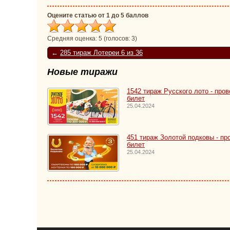
Оцените статью от 1 до 5 баллов
Средняя оценка:
5
(голосов:
3
)
←
285 тираж Лотереи 6 из 36
Новые тиражи
1542 тираж Русского лото - пров
билет
25.04.2024
451 тираж Золотой подковы - пр
билет
25.04.2024