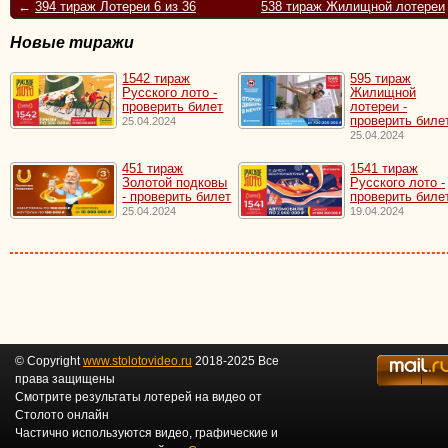
←
394 тираж Лотереи 6 из 36
538 тираж Жилищной лотереи
Новые тиражи
1542 тираж
595 тираж
Русского лото -
Жилищной
проверить билет
лотереи -
проверить биле
25.04.2024
25.04.2024
451 тираж
1541 тираж
Золотой подковы
Русского лото -
- проверить билет
проверить биле
25.04.2024
19.04.2024
© Copyright
www.stolotovideo.ru
2018-2025 Все
права защищены
Смотрите результаты лотерей на видео от
Столото онлайн
Частично используются видео, графические и