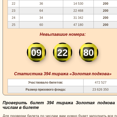
22
36
14 530
200
23
64
22 468
200
24
34
31 342
200
25
60
47 180
200
Невыпавшие номера:
09
22
80
Статистика 394 тиража «Золотая подкова»
Участвовало билетов:
472 527
Размер призового фонда:
23 626 350
Проверить билет 394 тиража Золотая подкова
числам в билете
Для проверки билета по числам вам нужно будет заполнить все 