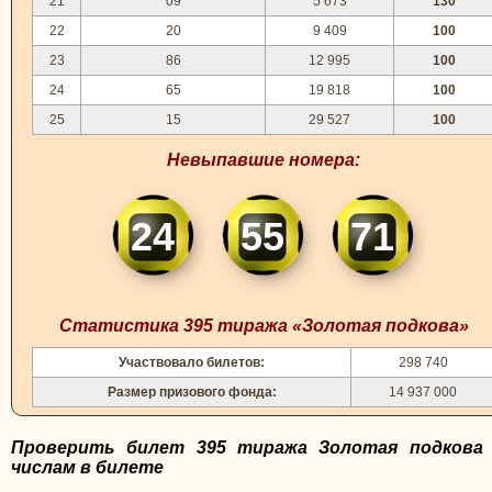
21
09
5 673
130
22
20
9 409
100
23
86
12 995
100
24
65
19 818
100
25
15
29 527
100
Невыпавшие номера:
24
55
71
Статистика 395 тиража «Золотая подкова»
Участвовало билетов:
298 740
Размер призового фонда:
14 937 000
Проверить билет 395 тиража Золотая подкова
числам в билете