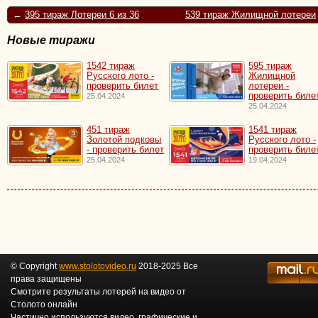
←
395 тираж Лотереи 6 из 36
539 тираж Жилищной лотереи
Новые тиражи
1542 тираж
595 тираж
Русского лото -
Жилищной
проверить билет
лотереи -
проверить биле
25.04.2024
25.04.2024
451 тираж
1541 тираж
Золотой подковы
Русского лото -
- проверить билет
проверить биле
25.04.2024
19.04.2024
© Copyright
www.stolotovideo.ru
2018-2025 Все
права защищены
Смотрите результаты лотерей на видео от
Столото онлайн
Частично используются видео, графические и