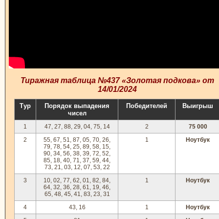
Тиражная таблица №437 «Золотая подкова» от
14/01/2024
Тур
Порядок выпадения
Победителей
Выигрыш
чисел
1
47, 27, 88, 29, 04, 75, 14
2
75 000
2
55, 67, 51, 87, 05, 70, 26,
1
Ноутбук
79, 78, 54, 25, 89, 58, 15,
90, 34, 56, 38, 39, 72, 52,
85, 18, 40, 71, 37, 59, 44,
73, 21, 03, 12, 07, 53, 22
3
10, 02, 77, 62, 01, 82, 84,
1
Ноутбук
64, 32, 36, 28, 61, 19, 46,
65, 48, 45, 41, 83, 23, 31
4
43, 16
1
Ноутбук