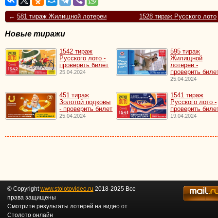
←
581 тираж Жилищной лотереи
1528 тираж Русского лото
Новые тиражи
1542 тираж
595 тираж
Русского лото -
Жилищной
проверить билет
лотереи -
проверить биле
25.04.2024
25.04.2024
451 тираж
1541 тираж
Золотой подковы
Русского лото -
- проверить билет
проверить биле
25.04.2024
19.04.2024
© Copyright
www.stolotovideo.ru
2018-2025 Все
права защищены
Смотрите результаты лотерей на видео от
Столото онлайн