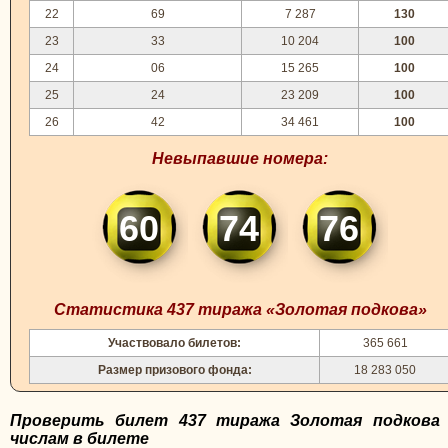
22
69
7 287
130
23
33
10 204
100
24
06
15 265
100
25
24
23 209
100
26
42
34 461
100
Невыпавшие номера:
60
74
76
Статистика 437 тиража «Золотая подкова»
Участвовало билетов:
365 661
Размер призового фонда:
18 283 050
Проверить билет 437 тиража Золотая подкова
числам в билете