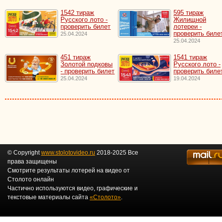
1542 тираж
595 тираж
Русского лото -
Жилищной
проверить билет
лотереи -
проверить биле
25.04.2024
25.04.2024
451 тираж
1541 тираж
Золотой подковы
Русского лото -
- проверить билет
проверить биле
25.04.2024
19.04.2024
© Copyright
www.stolotovideo.ru
2018-2025 Все
права защищены
Смотрите результаты лотерей на видео от
Столото онлайн
Частично используются видео, графические и
текстовые материалы сайта
«Столото»
.