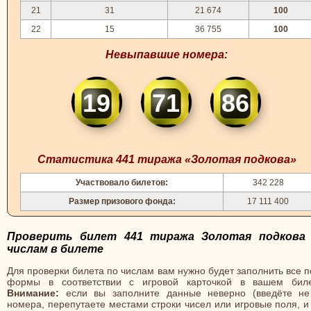
21
31
21 674
100
22
15
36 755
100
Невыпавшие номера:
19
71
86
Статистика 441 тиража «Золотая подкова»
Участвовало билетов:
342 228
Размер призового фонда:
17 111 400
Проверить билет 441 тиража Золотая подкова
числам в билете
Для проверки билета по числам вам нужно будет заполнить все 
формы в соответствии с игровой карточкой в вашем биле
Внимание:
если вы заполните данные неверно (введёте не
номера, перепутаете местами строки чисел или игровые поля, и